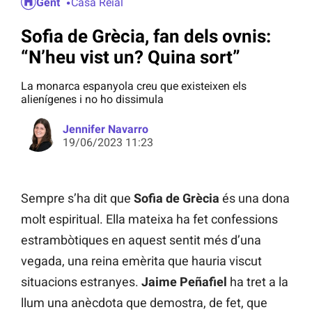
Gent
Casa Reial
Sofia de Grècia, fan dels ovnis:
“N’heu vist un? Quina sort”
La monarca espanyola creu que existeixen els
alienígenes i no ho dissimula
Jennifer Navarro
19/06/2023 11:23
Sempre s’ha dit que
Sofia de Grècia
és una dona
molt espiritual. Ella mateixa ha fet confessions
estrambòtiques en aquest sentit més d’una
vegada, una reina emèrita que hauria viscut
situacions estranyes.
Jaime Peñafiel
ha tret a la
llum una anècdota que demostra, de fet, que