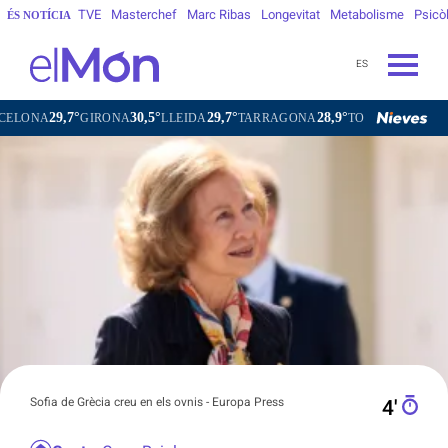
TVE
Masterchef
Marc Ribas
Longevitat
Metabolisme
Psicò
ÉS NOTÍCIA
ES
°
30,5°
29,7°
28,9°
30,2°
30,7°
GIRONA
LLEIDA
TARRAGONA
TORTOSA
MATARÓ
V
Sofia de Grècia creu en els ovnis - Europa Press
4′