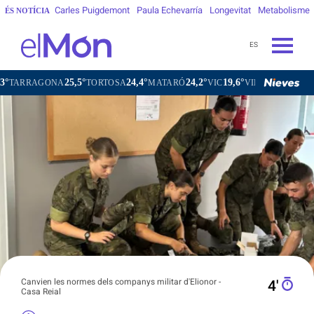
Carles Puigdemont
Paula Echevarría
Longevitat
Metabolisme
ÉS NOTÍCIA
ES
25,5°
24,4°
24,2°
19,6°
20
NA
TORTOSA
MATARÓ
VIC
VILAFRANCA DEL PENEDÈS
Canvien les normes dels companys militar d'Elionor -
4′
Casa Reial