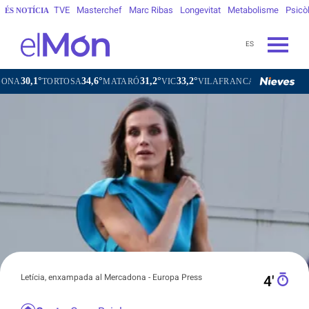
TVE
Masterchef
Marc Ribas
Longevitat
Metabolisme
Psicò
ÉS NOTÍCIA
ES
34,6°
31,2°
33,2°
29,0°
RTOSA
MATARÓ
VIC
VILAFRANCA DEL PENEDÈS
VILANO
Letícia, enxampada al Mercadona - Europa Press
4′