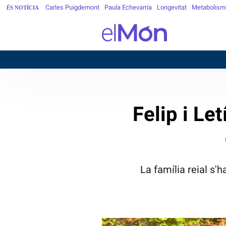
Carles Puigdemont
Paula Echevarría
Longevitat
Metabolism
ÉS NOTÍCIA
B
Felip i Le
La família reial s