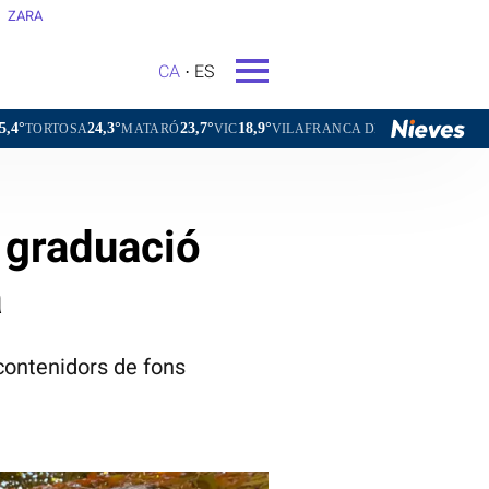
ZARA
CA
ES
23,7°
18,9°
20,4°
MATARÓ
VIC
VILAFRANCA DEL PENEDÈS
VILANOVA I LA G
a graduació
a
contenidors de fons