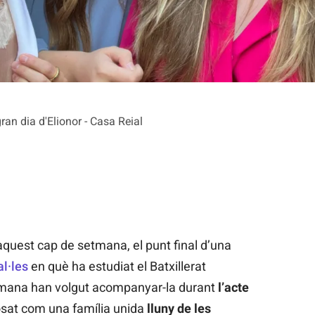
 gran dia d'Elionor - Casa Reial
quest cap de setmana, el punt final d’una
al·les
en què ha estudiat el Batxillerat
germana han volgut acompanyar-la durant
l’acte
posat com una família unida
lluny de les