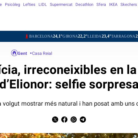
e
Psicòleg
Lefties
LIDL
Supermercat
Decathlon
Sfera
IKEA
Skechers
24,1°
22,2°
23,4°
25,4°
24,3°
ARCELONA
GIRONA
LLEIDA
TARRAGONA
TORTOSA
Gent
Casa Reial
tícia, irreconeixibles en l
d’Elionor: selfie sorpres
'ha volgut mostrar més natural i han posat amb uns 