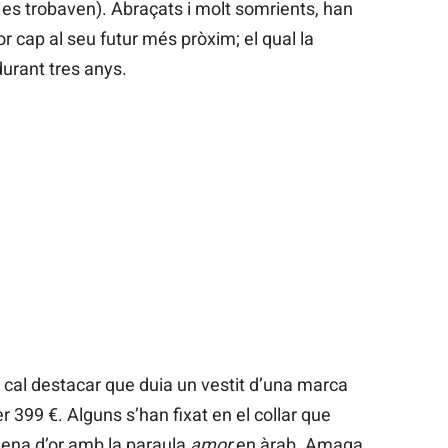
 es trobaven). Abraçats i molt somrients, han
or cap al seu futur més pròxim; el qual la
urant tres anys.
, cal destacar que duia un vestit d’una marca
r 399 €. Alguns s’han fixat en el collar que
dena d’or amb la paraula
amor
en àrab. Amaga