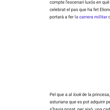
compte l’escenari luxós en què
celebrat el pas que ha fet Elion
portarà a fer
la carrera militar
d
Pel que a al
look
de la princesa
asturiana que es pot adquirir pe
s’havia posat, per això, una ca