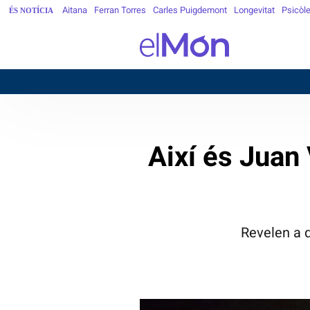
Aitana
Ferran Torres
Carles Puigdemont
Longevitat
Psicòl
ÉS NOTÍCIA
Així és Juan 
Revelen a q