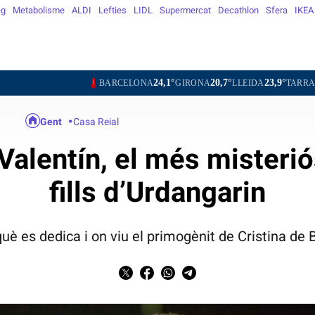
eg
Metabolisme
ALDI
Lefties
LIDL
Supermercat
Decathlon
Sfera
IKEA
24,1°
20,7°
23,9°
26,6°
BARCELONA
GIRONA
LLEIDA
TARRAGONA
TO
Gent
Casa Reial
Valentín, el més misteri
fills d’Urdangarin
uè es dedica i on viu el primogènit de Cristina de B