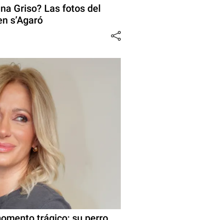
a Griso? Las fotos del
 en s’Agaró
omento trágico: su perro