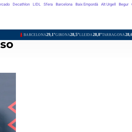
rcado
Decathlon
LIDL
Sfera
Barcelona
Baix Empordà
Alt Urgell
Begur
29,1°
28,5°
28,8°
28,6°
29,2°
ONA
GIRONA
LLEIDA
TARRAGONA
TORTOSA
MATA
iso