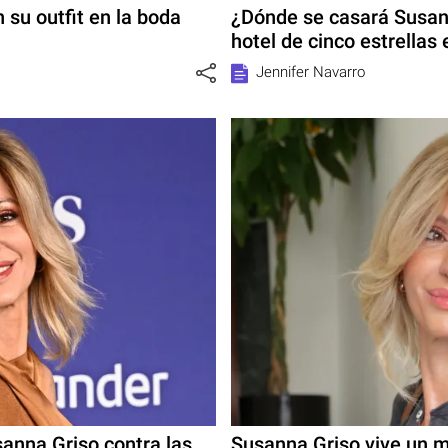
 su outfit en la boda
¿Dónde se casará Susann
hotel de cinco estrellas
Jennifer Navarro
anna Griso contra las
Susanna Griso vive un m