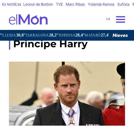
Leonor de Borbón
TVE
Marc Ribas
Yolanda Ramos
Eufòria
ÉS NOTÍCIA
CA
30,8°
28,2°
28,4°
27,4°
26,0°
EIDA
TARRAGONA
TORTOSA
MATARÓ
VIC
VILAFR
Príncipe Harry