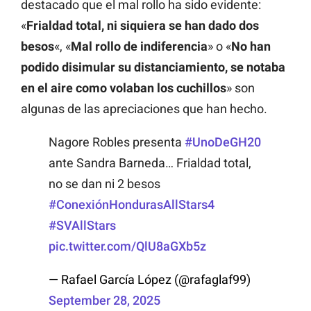
destacado que el mal rollo ha sido evidente:
«
Frialdad total, ni siquiera se han dado dos
besos
«, «
Mal rollo de indiferencia
» o «
No han
podido disimular su distanciamiento, se notaba
en el aire como volaban los cuchillos
» son
algunas de las apreciaciones que han hecho.
Nagore Robles presenta
#UnoDeGH20
ante Sandra Barneda… Frialdad total,
no se dan ni 2 besos
#ConexiónHondurasAllStars4
#SVAllStars
pic.twitter.com/QlU8aGXb5z
— Rafael García López (@rafaglaf99)
September 28, 2025