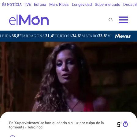
TVE
Eufòria
Marc Ribas
Longevidad
Supermercado
Decath
ÉS NOTÍCIA
CA
°
31,4°
34,6°
33,8°
35,4°
TARRAGONA
TORTOSA
MATARÓ
VIC
VILAFRANCA DEL
En 'Supervivientes' se han quedado sin luz por culpa de la
5′
tormenta - Telecinco