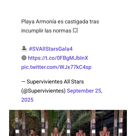
Playa Armonía es castigada tras
incumplir las normas 💥
🏝️
#SVAllStarsGala4
🔵
https://t.co/0FBgMJbInX
pic.twitter.com/WJx77kC4sp
— Supervivientes All Stars
(@Supervivientes)
September 25,
2025