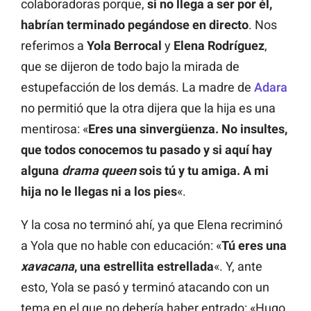
colaboradoras porque,
si no llega a ser por él,
habrían terminado pegándose en directo
. Nos
referimos a
Yola Berrocal
y
Elena Rodríguez
,
que se dijeron de todo bajo la mirada de
estupefacción de los demás. La madre de
Adara
no permitió que la otra dijera que la hija es una
mentirosa: «
Eres una sinvergüenza. No insultes,
que todos conocemos tu pasado y si aquí hay
alguna
drama queen
sois tú y tu amiga. A mi
hija no le llegas ni a los pies
«.
Y la cosa no terminó ahí, ya que Elena recriminó
a Yola que no hable con educación: «
Tú eres una
xavacana
, una estrellita estrellada
«. Y, ante
esto, Yola se pasó y terminó atacando con un
tema en el que no debería haber entrado: «Hugo