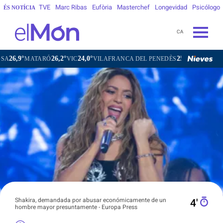
TVE
Marc Ribas
Eufòria
Masterchef
Longevidad
Psicólogo
ÉS NOTÍCIA
CA
26,2°
24,0°
25,4°
ATARÓ
VIC
VILAFRANCA DEL PENEDÈS
VILANOVA I LA GEL
Shakira, demandada por abusar económicamente de un
4′
hombre mayor presuntamente - Europa Press