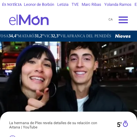
Leonor de Borbón
Letizia
TVE
Marc Ribas
Yolanda Ramos
E
ÉS NOTÍCIA
CA
31,2°
32,3°
31,6°
MATARÓ
VIC
VILAFRANCA DEL PENEDÈS
VILANOVA I LA GE
La hermana de Plex revela detalles de su relación con
5′
Aitana | YouTube