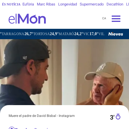
Eufòria
Marc Ribas
Longevidad
Supermercado
Decathlon
L
ÉS NOTÍCIA
CA
26,7°
24,9°
24,2°
17,0°
GONA
TORTOSA
MATARÓ
VIC
VILAFRANCA DEL PENED
Muere el padre de David Bisbal - Instagram
3′