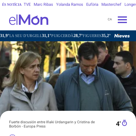
TVE
Marc Ribas
Yolanda Ramos
Eufòria
Masterchef
Longe
ÉS NOTÍCIA
CA
31,1°
28,7°
35,2°
31,7°
D'URGELL
PUIGCERDÀ
FIGUERES
GANDESA
L'HOSPITAL
Fuerte discusión entre Iñaki Urdangarin y Cristina de
4′
Borbón - Europa Press