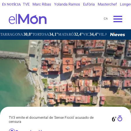
TVE
Marc Ribas
Yolanda Ramos
Eufòria
Masterchef
Longe
ÉS NOTÍCIA
CA
30,8°
34,1°
32,4°
34,4°
32
NA
TORTOSA
MATARÓ
VIC
VILAFRANCA DEL PENEDÈS
TV3 emite el documental de 'Sense Ficció' acusado de
6′
censura