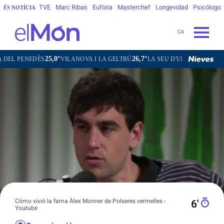
TVE
Marc Ribas
Eufòria
Masterchef
Longevidad
Psicólogo
ÉS NOTÍCIA
CA
25,0°
26,7°
17,9°
EDÈS
VILANOVA I LA GELTRÚ
LA SEU D'URGELL
PUIGCERDÀ
Cómo vivió la fama Àlex Monner de Polseres vermelles -
6′
Youtube