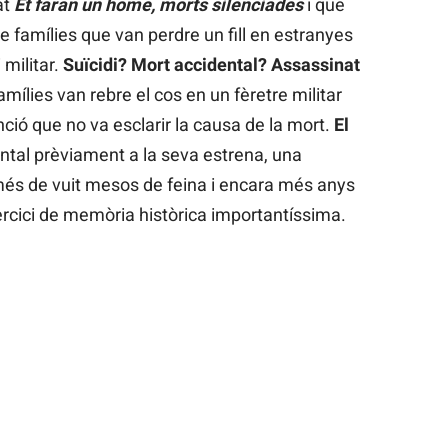
at
Et faran un home, morts silenciades
i que
e famílies que van perdre un fill en estranyes
 militar.
Suïcidi? Mort accidental? Assassinat
ílies van rebre el cos en un fèretre militar
unció que no va esclarir la causa de la mort.
El
tal prèviament a la seva estrena, una
més de vuit mesos de feina i encara més anys
rcici de memòria històrica importantíssima.