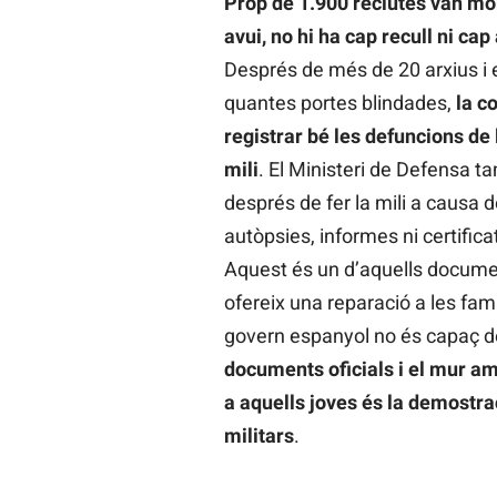
Prop de 1.900 reclutes van mor
avui, no hi ha cap recull ni ca
Després de més de 20 arxius i e
quantes portes blindades,
la c
registrar bé les defuncions de 
mili
. El Ministeri de Defensa t
després de fer la mili a causa 
autòpsies, informes ni certific
Aquest és un d’aquells docume
ofereix una reparació a les fam
govern espanyol no és capaç d
documents oficials i el mur am
a aquells joves és la demostrac
militars
.