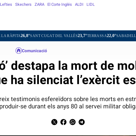
Lefties
Skechers
ZARA
El Corte Inglés
ALDI
LIDL
6,8°
23,7°
22,0°
22,4°
SANT CUGAT DEL VALLÈS
TERRASSA
SABADELL
GRANO
Comunicació
ó’ destapa la mort de mol
ue ha silenciat l’exèrcit e
eix testimonis esfereïdors sobre les morts en es
produir-se durant els anys 80 al servei militar oblig