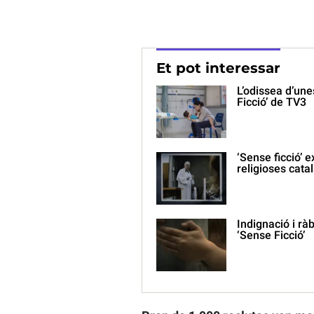
Et pot interessar
L’odissea d’une
Ficció’ de TV3
‘Sense ficció’ 
religioses cata
Indignació i rà
‘Sense Ficció’