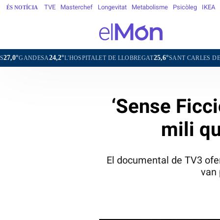
TVE
Masterchef
Longevitat
Metabolisme
Psicòleg
IKEA
ÉS NOTÍCIA
24,2°
25,6°
2
ESA
L'HOSPITALET DE LLOBREGAT
SANT CARLES DE LA RÀPITA
‘Sense Ficci
mili q
El documental de TV3 ofer
van 