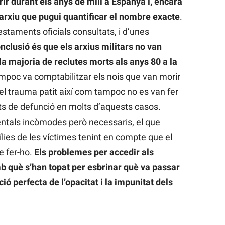
ir durant els anys de mili a Espanya i, encara
p arxiu que pugui quantificar el nombre exacte
.
staments oficials consultats, i d’unes
onclusió és que
els arxius militars no van
la majoria de reclutes morts als anys 80 a la
ampoc va comptabilitzar els nois que van morir
del trauma patit així com tampoc no es van fer
ats de defunció en molts d’aquests casos.
ntals incòmodes però necessaris, el que
ílies de les víctimes tenint en compte que el
e fer-ho.
Els problemes per accedir als
b què s’han topat per esbrinar què va passar
ió perfecta de l’opacitat i la impunitat dels