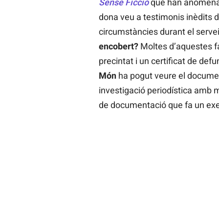
Sense Ficció
que han anomen
dona veu a testimonis inèdits d
circumstàncies durant el servei
encobert?
Moltes d’aquestes fam
precintat i un certificat de def
Món
ha pogut veure el documen
investigació periodística amb 
de documentació que fa un exe