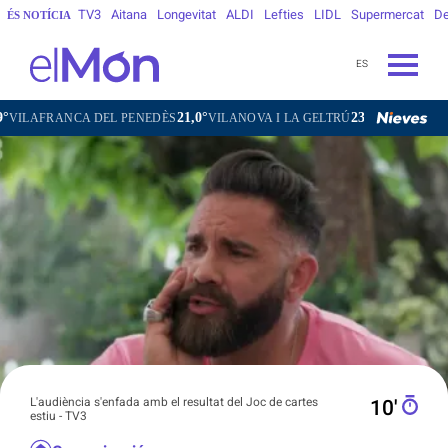
TV3
Aitana
Longevitat
ALDI
Lefties
LIDL
Supermercat
De
ÉS NOTÍCIA
ES
21,0°
23,9°
17,3°
L PENEDÈS
VILANOVA I LA GELTRÚ
LA SEU D'URGELL
PUIG
L'audiència s'enfada amb el resultat del Joc de cartes
10′
estiu - TV3