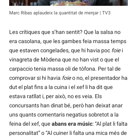
Marc Ribas aplaudeix la quantitat de menjar | TV3
Les crítiques que s’han sentit? Que la salsa no
era casolana, que les gambes feia massa temps
que estaven congelades, que hi havia poc
foie
i
vinagreta de Mòdena que no han vist o que el
carpaccio tenia massa oli de tòfona. Per tal de
comprovar si hi havia
foie
o no, el presentador ha
dut el plat fins a la cuina i el xef li ha dit que
estava ratllat i, per això, no es veia. Els
concursants han dinat bé, però han deixat anar
uns quants comentaris negatius sobretot a la
feina del xef, que
abans era músic
: “Al plat li falta
personalitat” o “Al cuiner li falta una mica més de