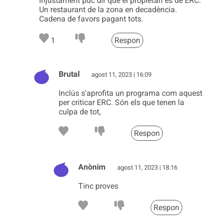
injustament puc dir que el propietari es de ERC.
Un restaurant de la zona en decadència.
Cadena de favors pagant tots.
1
Respon
Brutal
agost 11, 2023 | 16:09
Inclús s'aprofita un programa com aquest
per criticar ERC. Són els que tenen la
culpa de tot,
Respon
Anònim
agost 11, 2023 | 18:16
Tinc proves
Respon