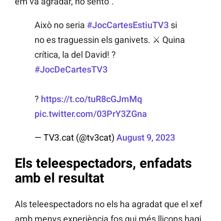
em va agradar, ho sento”.
Això no seria
#JocCartesEstiuTV3
si
no es traguessin els ganivets. ⚔️ Quina
crítica, la del David! ?
#JocDeCartesTV3
?
https://t.co/tuR8cGJmMq
pic.twitter.com/03PrY3ZGna
— TV3.cat (@tv3cat)
August 9, 2023
Els teleespectadors, enfadats
amb el resultat
Als teleespectadors no els ha agradat que el xef
amb menys experiència fos qui més lliçons hagi