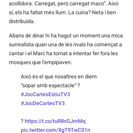
acollidora. Carregat, però carregat maco”. Això
sí, els ha faltat més llum. La cuina? Neta i ben
distribuïda.
Abans de dinar hi ha hagut un moment una mica
surrealista quan una de les rivals ha començat a
cantar i el Marc ha tornat a intentar fer fora les
mosques que l’empipaven.
Això és el que nosaltres en diem
“sopar amb espectacle” ?
#JocCartesEstiuTV3
#JocDeCartesTV3
?
https://t.co/tuR8cGJmMq
pic.twitter.com/XgT9TwC01n