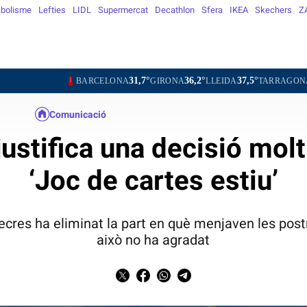
bolisme
Lefties
LIDL
Supermercat
Decathlon
Sfera
IKEA
Skechers
Z
31,7°
36,2°
37,5°
31,3°
BARCELONA
GIRONA
LLEIDA
TARRAGONA
TORTO
Comunicació
ustifica una decisió molt
‘Joc de cartes estiu’
cres ha eliminat la part en què menjaven les postr
això no ha agradat