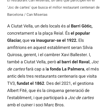
El restaurant Can Miserias, un dels que participen en el
‘Joc de cartes’ que busca el millor restaurant centenari de
Barcelona / Can Miserias
A Ciutat Vella, un dels locals és al
Barri Gòtic,
concretament a la plaça Reial. És
el popular
Glaciar,
que
va inaugurar-se el 1922.
Els
amfitrions en aquest establiment seran Sílvia
Quirosa, gerent, i el cambrer Xavi Ballester. I,
també a Ciutat Vella, però
al barri del Raval
,
Joc
de cartes
farà cap a l
a fonda La Palmera
, el més
antic dels tres restaurants centenaris que visita
TV3,
fundat el 1862
. Des del 2021, el gestiona
Albert Fité, que és la cinquena generació de
l’establiment, i que participarà a
Joc de cartes
amb el cuiner i soci Marc Bros.