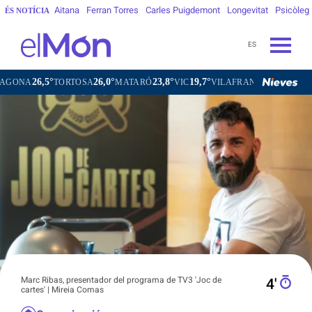
Aitana
Ferran Torres
Carles Puigdemont
Longevitat
Psicòleg
ÉS NOTÍCIA
ES
26,0°
23,8°
19,7°
21,1°
ORTOSA
MATARÓ
VIC
VILAFRANCA DEL PENEDÈS
VILA
Marc Ribas, presentador del programa de TV3 'Joc de
4′
cartes' | Mireia Comas