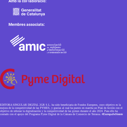
Amb la col·laboració:
Membres associats:
EDITORA SINGULAR DIGITAL 2GR S.L. ha sido beneficiaria de Fondos Europeos, cuyo objetivo es la
mejora de la competitividad de las PYMES, y gracias al cual ha puesto en marcha un Plan de Acción con el
objetivo de reforzar la digitalización y la competitividad de las pymes durante el año 2024. Para ello ha
contado con el apoyo del Programa Pyme Digital de la Cámara de Comercio de Terrassa.
#EuropaSeSiente