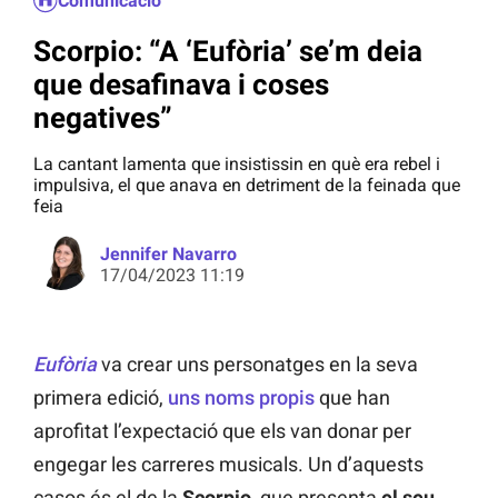
Comunicació
Scorpio: “A ‘Eufòria’ se’m deia
que desafinava i coses
negatives”
La cantant lamenta que insistissin en què era rebel i
impulsiva, el que anava en detriment de la feinada que
feia
Jennifer Navarro
17/04/2023 11:19
Eufòria
va crear uns personatges en la seva
primera edició,
uns noms propis
que han
aprofitat l’expectació que els van donar per
engegar les carreres musicals. Un d’aquests
casos és el de la
Scorpio
, que presenta
el seu