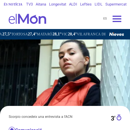
TV3
Aitana
Longevitat
ALDI
Lefties
LIDL
Supermercat
ÉS NOTÍCIA
ES
27,4°
28,1°
20,4°
25,2°
SA
MATARÓ
VIC
VILAFRANCA DEL PENEDÈS
VILANOVA
Scorpio concedeix una entrevista a l'ACN
3′