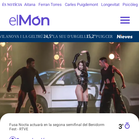
Aitana
Ferran Torres
Carles Puigdemont
Longevitat
Psicòleg
ÉS NOTÍCIA
24,5°
15,2°
12,6°
25,3°
A GELTRÚ
LA SEU D'URGELL
PUIGCERDÀ
FIGUERES
GAN
Fusa Nocta actuarà en la segona semifinal del Benidorm
3′
Fest - RTVE