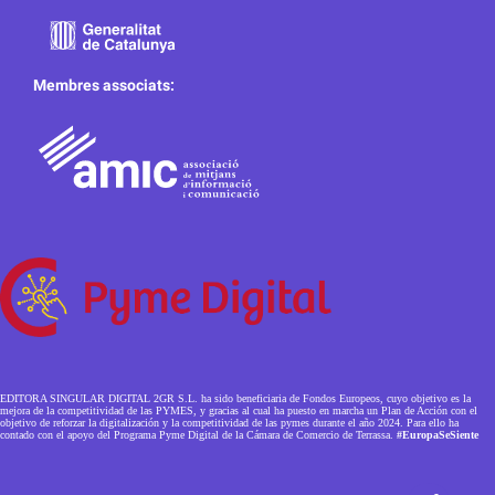
Membres associats:
EDITORA SINGULAR DIGITAL 2GR S.L. ha sido beneficiaria de Fondos Europeos, cuyo objetivo es la
mejora de la competitividad de las PYMES, y gracias al cual ha puesto en marcha un Plan de Acción con el
objetivo de reforzar la digitalización y la competitividad de las pymes durante el año 2024. Para ello ha
contado con el apoyo del Programa Pyme Digital de la Cámara de Comercio de Terrassa.
#EuropaSeSiente