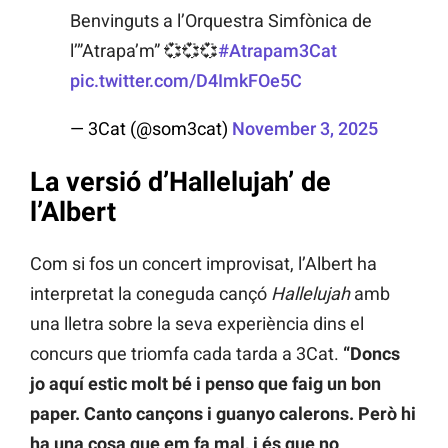
Benvinguts a l’Orquestra Simfònica de
l’”Atrapa’m” 💞💞💞
#Atrapam3Cat
pic.twitter.com/D4ImkFOe5C
— 3Cat (@som3cat)
November 3, 2025
La versió d’Hallelujah’ de
l’Albert
Com si fos un concert improvisat, l’Albert ha
interpretat la coneguda cançó
Hallelujah
amb
una lletra sobre la seva experiència dins el
concurs que triomfa cada tarda a 3Cat.
“Doncs
jo aquí estic molt bé i penso que faig un bon
paper. Canto cançons i guanyo calerons. Però hi
ha una cosa que em fa mal, i és que no