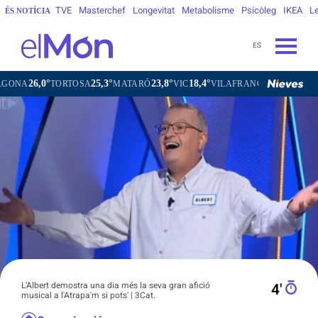
TVE
Masterchef
Longevitat
Metabolisme
Psicòleg
IKEA
Le
ÉS NOTÍCIA
ES
0°
25,3°
23,8°
18,4°
21,9°
TORTOSA
MATARÓ
VIC
VILAFRANCA DEL PENEDÈS
VI
L'Albert demostra una dia més la seva gran afició
4′
musical a l'Atrapa'm si pots' | 3Cat.