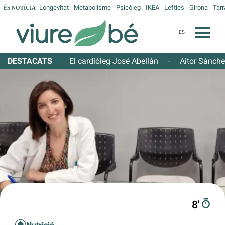
Longevitat
Metabolisme
Psicòleg
IKEA
Lefties
Girona
Tar
ÉS NOTÍCIA
ES
DESTACATS
El cardiòleg José Abellán
Aitor Sánch
·
8′