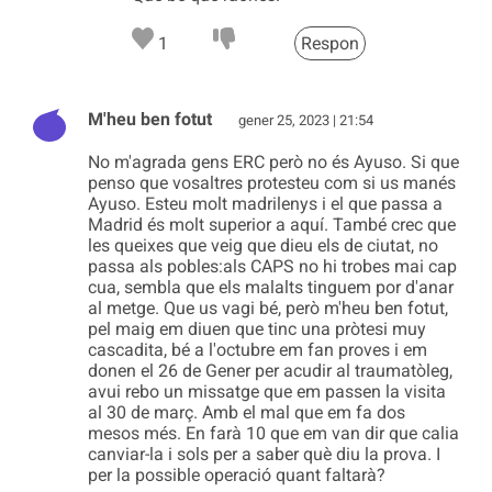
1
Respon
M'heu ben fotut
gener 25, 2023 | 21:54
No m'agrada gens ERC però no és Ayuso. Si que
penso que vosaltres protesteu com si us manés
Ayuso. Esteu molt madrilenys i el que passa a
Madrid és molt superior a aquí. També crec que
les queixes que veig que dieu els de ciutat, no
passa als pobles:als CAPS no hi trobes mai cap
cua, sembla que els malalts tinguem por d'anar
al metge. Que us vagi bé, però m'heu ben fotut,
pel maig em diuen que tinc una pròtesi muy
cascadita, bé a l'octubre em fan proves i em
donen el 26 de Gener per acudir al traumatòleg,
avui rebo un missatge que em passen la visita
al 30 de març. Amb el mal que em fa dos
mesos més. En farà 10 que em van dir que calia
canviar-la i sols per a saber què diu la prova. I
per la possible operació quant faltarà?