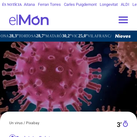
Aitana
Ferran Torres
Carles Puigdemont
Longevitat
ALDI
Le
ÉS NOTÍCIA
28,7°
30,2°
25,0°
27,3°
ORTOSA
MATARÓ
VIC
VILAFRANCA DEL PENEDÈS
VILAN
Un virus / Pixabay
3′