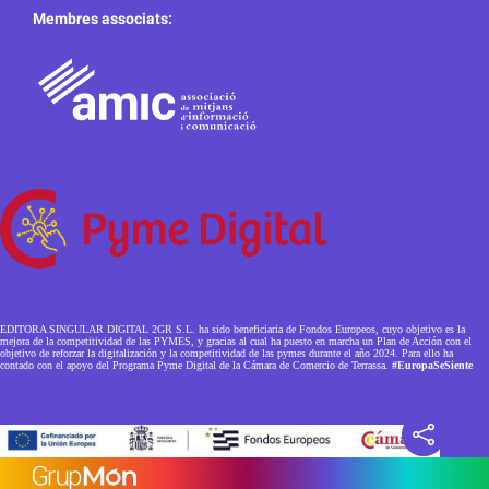
Membres associats:
EDITORA SINGULAR DIGITAL 2GR S.L. ha sido beneficiaria de Fondos Europeos, cuyo objetivo es la
mejora de la competitividad de las PYMES, y gracias al cual ha puesto en marcha un Plan de Acción con el
objetivo de reforzar la digitalización y la competitividad de las pymes durante el año 2024. Para ello ha
contado con el apoyo del Programa Pyme Digital de la Cámara de Comercio de Terrassa.
#EuropaSeSiente