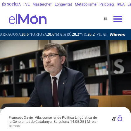
TVE
Masterchef
Longevitat
Metabolisme
Psicòleg
IKEA
Le
ÉS NOTÍCIA
ES
28,6°
28,6°
28,2°
26,2°
2
NA
TORTOSA
MATARÓ
VIC
VILAFRANCA DEL PENEDÈS
Francesc Xavier Vila, conseller de Política Lingüística de
4′
la Generalitat de Catalunya. Barcelona 14.05.25 | Mireia
comas