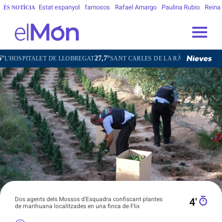
Estat espanyol
famosos
Rafael Amargo
Paulina Rubio
Reina
ÉS NOTÍCIA
27,7°
28,6°
ET DE LLOBREGAT
SANT CARLES DE LA RÀPITA
SANT CUGAT DEL
Dos agents dels Mossos d'Esquadra confiscant plantes
4′
de marihuana localitzades en una finca de Flix