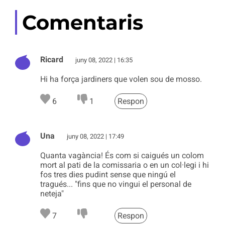
Comentaris
Ricard
juny 08, 2022 | 16:35
Hi ha força jardiners que volen sou de mosso.
6
1
Respon
Una
juny 08, 2022 | 17:49
Quanta vagància! És com si caigués un colom
mort al pati de la comissaria o en un col·legi i hi
fos tres dies pudint sense que ningú el
tragués... "fins que no vingui el personal de
neteja"
7
Respon