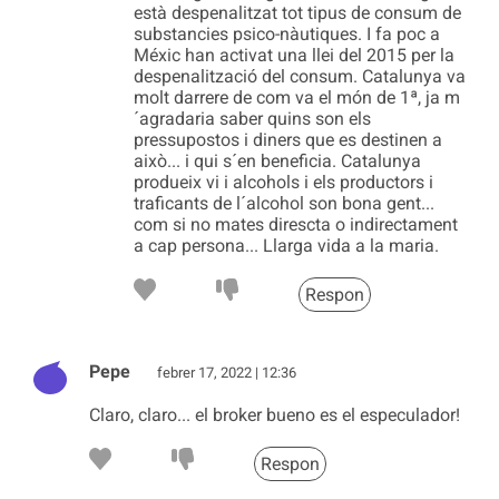
està despenalitzat tot tipus de consum de
substancies psico-nàutiques. I fa poc a
Méxic han activat una llei del 2015 per la
despenalització del consum. Catalunya va
molt darrere de com va el món de 1ª, ja m
´agradaria saber quins son els
pressupostos i diners que es destinen a
això... i qui s´en beneficia. Catalunya
produeix vi i alcohols i els productors i
traficants de l´alcohol son bona gent...
com si no mates direscta o indirectament
a cap persona... Llarga vida a la maria.
Respon
Pepe
febrer 17, 2022 | 12:36
Claro, claro... el broker bueno es el especulador!
Respon