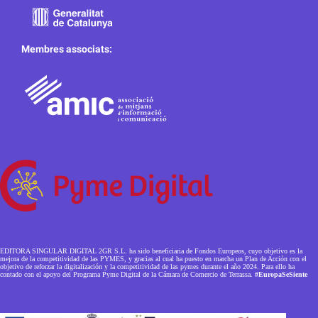
Membres associats:
EDITORA SINGULAR DIGITAL 2GR S.L. ha sido beneficiaria de Fondos Europeos, cuyo objetivo es la
mejora de la competitividad de las PYMES, y gracias al cual ha puesto en marcha un Plan de Acción con el
objetivo de reforzar la digitalización y la competitividad de las pymes durante el año 2024. Para ello ha
contado con el apoyo del Programa Pyme Digital de la Cámara de Comercio de Terrassa.
#EuropaSeSiente