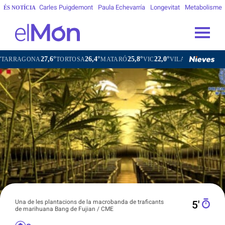
Carles Puigdemont
Paula Echevarría
Longevitat
Metabolisme
ÉS NOTÍCIA
27,6°
26,4°
25,8°
22,0°
24,
A
TORTOSA
MATARÓ
VIC
VILAFRANCA DEL PENEDÈS
Una de les plantacions de la macrobanda de traficants
5′
de marihuana Bang de Fujian / CME