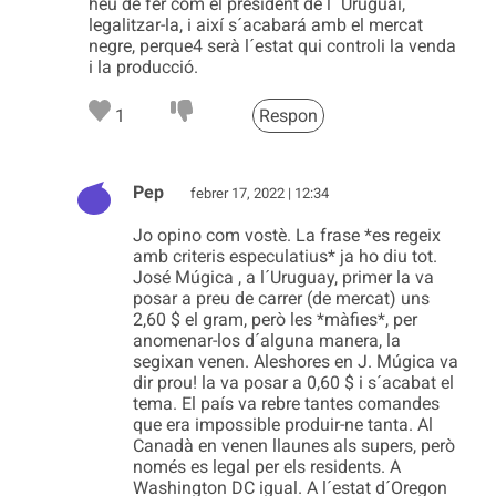
heu de fer com el president de l´ Uruguai,
legalitzar-la, i així s´acabará amb el mercat
negre, perque4 serà l´estat qui controli la venda
i la producció.
1
Respon
Pep
febrer 17, 2022 | 12:34
Jo opino com vostè. La frase *es regeix
amb criteris especulatius* ja ho diu tot.
José Múgica , a l´Uruguay, primer la va
posar a preu de carrer (de mercat) uns
2,60 $ el gram, però les *màfies*, per
anomenar-los d´alguna manera, la
segixan venen. Aleshores en J. Múgica va
dir prou! la va posar a 0,60 $ i s´acabat el
tema. El país va rebre tantes comandes
que era impossible produir-ne tanta. Al
Canadà en venen llaunes als supers, però
només es legal per els residents. A
Washington DC igual. A l´estat d´Oregon