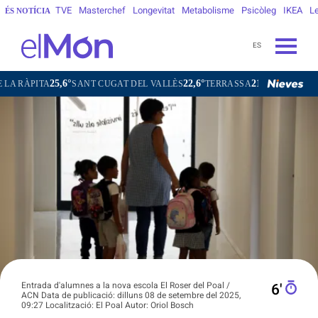
TVE
Masterchef
Longevitat
Metabolisme
Psicòleg
IKEA
Le
ÉS NOTÍCIA
ES
25,6°
22,6°
21,5°
21,9°
TA
SANT CUGAT DEL VALLÈS
TERRASSA
SABADELL
GRA
Entrada d'alumnes a la nova escola El Roser del Poal /
6′
ACN Data de publicació: dilluns 08 de setembre del 2025,
09:27 Localització: El Poal Autor: Oriol Bosch