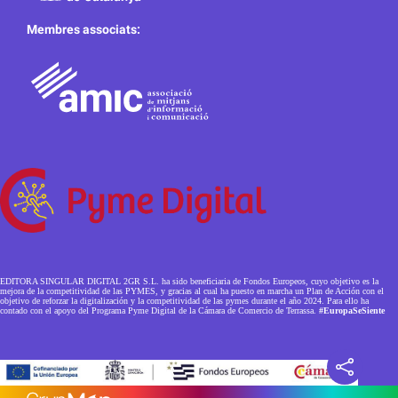
Membres associats:
EDITORA SINGULAR DIGITAL 2GR S.L. ha sido beneficiaria de Fondos Europeos, cuyo objetivo es la
mejora de la competitividad de las PYMES, y gracias al cual ha puesto en marcha un Plan de Acción con el
objetivo de reforzar la digitalización y la competitividad de las pymes durante el año 2024. Para ello ha
contado con el apoyo del Programa Pyme Digital de la Cámara de Comercio de Terrassa.
#EuropaSeSiente