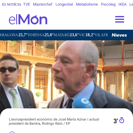
TVE
Masterchef
Longevitat
Metabolisme
Psicòleg
IKEA
Le
ÉS NOTÍCIA
25,7°
25,0°
23,6°
18,2°
21
NA
TORTOSA
MATARÓ
VIC
VILAFRANCA DEL PENEDÈS
L'exvicepresident econòmic de José María Aznar i actual
3′
president de Bankia, Rodrigo Rato / EP