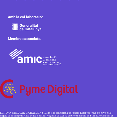
Amb la col·laboració:
Membres associats:
EDITORA SINGULAR DIGITAL 2GR S.L. ha sido beneficiaria de Fondos Europeos, cuyo objetivo es la
mejora de la competitividad de las PYMES, y gracias al cual ha puesto en marcha un Plan de Acción con el