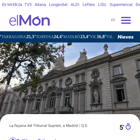
TV3
Aitana
Longevitat
ALDI
Lefties
LIDL
Supermercat
De
ÉS NOTÍCIA
ES
25,3°
24,4°
23,4°
16,8°
20,9
TORTOSA
MATARÓ
VIC
VILAFRANCA DEL PENEDÈS
La façana del Tribunal Suprem, a Madrid / Q.S.
5′