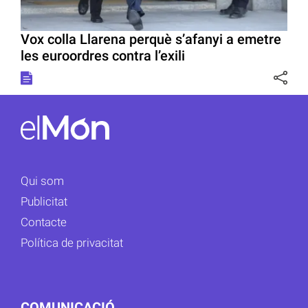
Vox colla Llarena perquè s’afanyi a emetre
les euroordres contra l’exili
Qui som
Publicitat
Contacte
Política de privacitat
COMUNICACIÓ