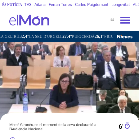
TV3
Aitana
Ferran Torres
Carles Puigdemont
Longevitat
AL
ÉS NOTÍCIA
ES
32,4°
27,4°
26,1°
36,4°
30,0
LA SEU D'URGELL
PUIGCERDÀ
FIGUERES
GANDESA
Mercè Gironès, en el moment de la seva declaració a
6′
l'Audiència Nacional