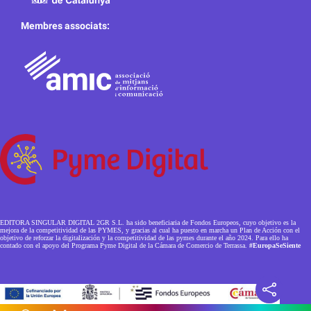
Membres associats:
EDITORA SINGULAR DIGITAL 2GR S.L. ha sido beneficiaria de Fondos Europeos, cuyo objetivo es la
mejora de la competitividad de las PYMES, y gracias al cual ha puesto en marcha un Plan de Acción con el
objetivo de reforzar la digitalización y la competitividad de las pymes durante el año 2024. Para ello ha
contado con el apoyo del Programa Pyme Digital de la Cámara de Comercio de Terrassa.
#EuropaSeSiente