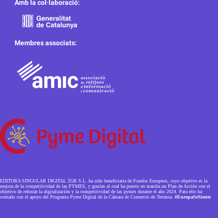
Amb la col·laboració:
Membres associats:
EDITORA SINGULAR DIGITAL 2GR S.L. ha sido beneficiaria de Fondos Europeos, cuyo objetivo es la
mejora de la competitividad de las PYMES, y gracias al cual ha puesto en marcha un Plan de Acción con el
objetivo de reforzar la digitalización y la competitividad de las pymes durante el año 2024. Para ello ha
contado con el apoyo del Programa Pyme Digital de la Cámara de Comercio de Terrassa.
#EuropaSeSiente