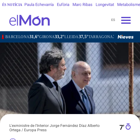
Paula Echevarría
Eufòria
Marc Ribas
Longevitat
Metabolism
ÉS NOTÍCIA
ES
31,6°
33,2°
37,5°
30,5°
34,5°
LONA
GIRONA
LLEIDA
TARRAGONA
TORTOSA
MAT
L'exministre de l'Interior Jorge Fernández Díaz Alberto
7′
Ortega / Europa Press