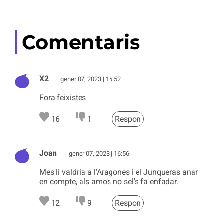
Comentaris
X2
gener 07, 2023 | 16:52
Fora feixistes
16
1
Respon
Joan
gener 07, 2023 | 16:56
Mes li valdria a l'Aragones i el Junqueras anar
en compte, als amos no sel's fa enfadar.
12
9
Respon