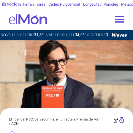
Ferran Torres
Carles Puigdemont
Longevitat
Psicòleg
Metab
ÉS NOTÍCIA
31,8°
34,0°
30,0°
33,7°
GELTRÚ
LA SEU D'URGELL
PUIGCERDÀ
FIGUERES
GAND
El líder del PSC, Salvador Illa, en un acte a Premià de Mar
3′
/ ACN