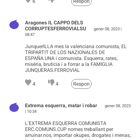
6
Respon
Aragones IL CAPPO DELS
CORRUPTESFERROVIALSU
gener 08, 2023 |
08:47
JunquerILLA mes la valenciana comunista, EL
TRIPARTIT DE LOS NAZIONALES DE
ESPAÑA.UNA i comunista. Esquerra, rates,
misèria, brutícia i a forrar a la FAMIGLIA
JUNQUERAS.FERROVIAL
4
4
Respon
Extrema esquerra, matar i robar
gener 08, 2023
| 10:34
L'EXTREMA ESQUERRA COMUNISTA
ERC.COMUNS.CUP nomes treballant per
arruinar.nos, importar okupes, drogates i menas,