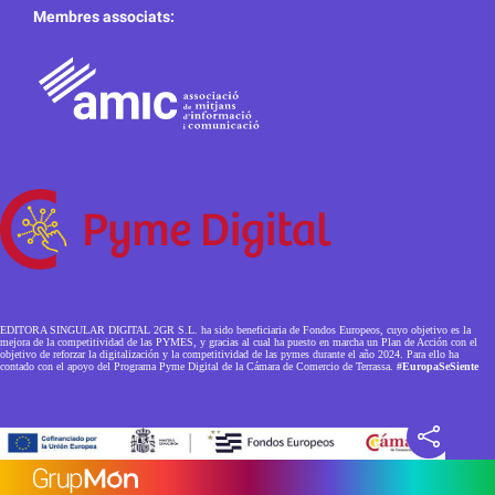
Membres associats:
EDITORA SINGULAR DIGITAL 2GR S.L. ha sido beneficiaria de Fondos Europeos, cuyo objetivo es la
mejora de la competitividad de las PYMES, y gracias al cual ha puesto en marcha un Plan de Acción con el
objetivo de reforzar la digitalización y la competitividad de las pymes durante el año 2024. Para ello ha
contado con el apoyo del Programa Pyme Digital de la Cámara de Comercio de Terrassa.
#EuropaSeSiente