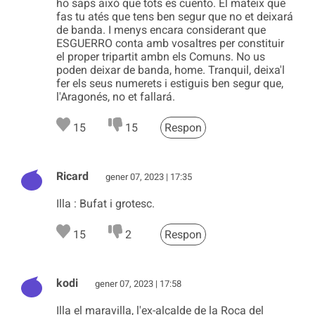
ho saps aixó que tots es cuento. El mateix que
fas tu atés que tens ben segur que no et deixará
de banda. I menys encara considerant que
ESGUERRO conta amb vosaltres per constituir
el proper tripartit ambn els Comuns. No us
poden deixar de banda, home. Tranquil, deixa'l
fer els seus numerets i estiguis ben segur que,
l'Aragonés, no et fallará.
15
15
Respon
Ricard
gener 07, 2023 | 17:35
Illa : Bufat i grotesc.
15
2
Respon
kodi
gener 07, 2023 | 17:58
Illa el maravilla, l'ex-alcalde de la Roca del