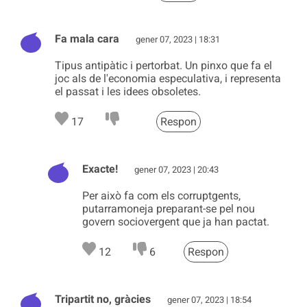
Fa mala cara
gener 07, 2023 | 18:31
Tipus antipàtic i pertorbat. Un pinxo que fa el
joc als de l'economia especulativa, i representa
el passat i les idees obsoletes.
17
Respon
Exacte!
gener 07, 2023 | 20:43
Per això fa com els corruptgents,
putarramoneja preparant-se pel nou
govern sociovergent que ja han pactat.
12
6
Respon
Tripartit no, gràcies
gener 07, 2023 | 18:54