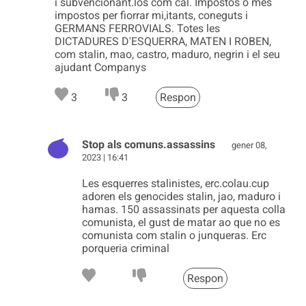
i subvencionant.los com cal. Impostos o mes
impostos per fiorrar mi,itants, coneguts i
GERMANS FERROVIALS. Totes les
DICTADURES D'ESQUERRA, MATEN I ROBEN,
com stalin, mao, castro, maduro, negrin i el seu
ajudant Companys
3
3
Respon
Stop als comuns.assassins
gener 08,
2023 | 16:41
Les esquerres stalinistes, erc.colau.cup
adoren els genocides stalin, jao, maduro i
hamas. 150 assassinats per aquesta colla
comunista, el gust de matar ao que no es
comunista com stalin o junqueras. Erc
porqueria criminal
Respon