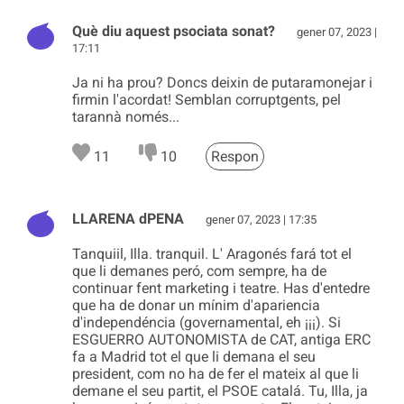
Què diu aquest psociata sonat?
gener 07, 2023 |
17:11
Ja ni ha prou? Doncs deixin de putaramonejar i
firmin l'acordat! Semblan corruptgents, pel
tarannà només...
11
10
Respon
LLARENA dPENA
gener 07, 2023 | 17:35
Tanquiil, Illa. tranquil. L' Aragonés fará tot el
que li demanes peró, com sempre, ha de
continuar fent marketing i teatre. Has d'entedre
que ha de donar un mínim d'apariencia
d'independéncia (governamental, eh ¡¡¡). Si
ESGUERRO AUTONOMISTA de CAT, antiga ERC
fa a Madrid tot el que li demana el seu
president, com no ha de fer el mateix al que li
demane el seu partit, el PSOE catalá. Tu, Illa, ja