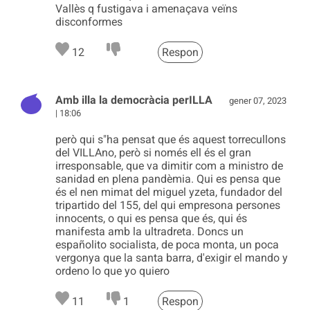
Vallès q fustigava i amenaçava veïns
disconformes
12
Respon
Amb illa la democràcia perILLA
gener 07, 2023
| 18:06
però qui s"ha pensat que és aquest torrecullons
del VILLAno, però si només ell és el gran
irresponsable, que va dimitir com a ministro de
sanidad en plena pandèmia. Qui es pensa que
és el nen mimat del miguel yzeta, fundador del
tripartido del 155, del qui empresona persones
innocents, o qui es pensa que és, qui és
manifesta amb la ultradreta. Doncs un
españolito socialista, de poca monta, un poca
vergonya que la santa barra, d'exigir el mando y
ordeno lo que yo quiero
11
1
Respon