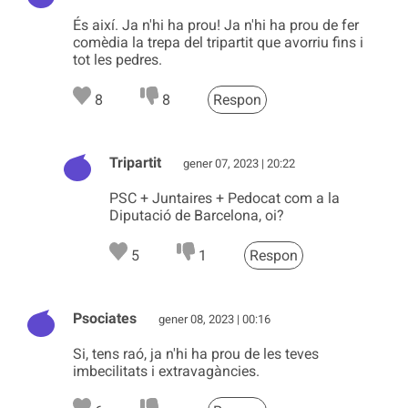
És així. Ja n'hi ha prou! Ja n'hi ha prou de fer
comèdia la trepa del tripartit que avorriu fins i
tot les pedres.
8
8
Respon
Tripartit
gener 07, 2023 | 20:22
PSC + Juntaires + Pedocat com a la
Diputació de Barcelona, oi?
5
1
Respon
Psociates
gener 08, 2023 | 00:16
Si, tens raó, ja n'hi ha prou de les teves
imbecilitats i extravagàncies.