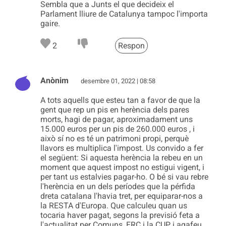
Sembla que a Junts el que decideix el
Parlament lliure de Catalunya tampoc l'importa
gaire.
2
Respon
Anònim
desembre 01, 2022 | 08:58
A tots aquells que esteu tan a favor de que la
gent que rep un pis en herència dels pares
morts, hagi de pagar, aproximadament uns
15.000 euros per un pis de 260.000 euros , i
això sí no es té un patrimoni propi, perquè
llavors es multiplica l'impost. Us convido a fer
el següent: Si aquesta herència la rebeu en un
moment que aquest impost no estigui vigent, i
per tant us estalvies pagar-ho. O bé si vau rebre
l'herència en un dels períodes que la pérfida
dreta catalana l'havia tret, per equiparar-nos a
la RESTA d'Europa. Que calculeu quan us
tocaria haver pagat, segons la previsió feta a
l'actualitat per Comuns, ERC i la CUP, i agafeu