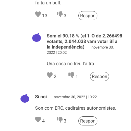
falta un bull.
13
3
Respon
Som el 90.18 % (el 1-O de 2.266498
votants, 2.044.038 vam votar SÍ a
la independència)
novembre 30,
2022 | 20:02
Una cosa no treu l'altra
2
1
Respon
Si noi
novembre 30, 2022 | 19:22
Son com ERC, cadiraires autonomistes.
4
3
Respon