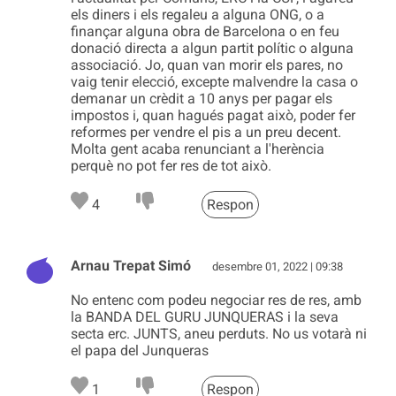
els diners i els regaleu a alguna ONG, o a
finançar alguna obra de Barcelona o en feu
donació directa a algun partit polític o alguna
associació. Jo, quan van morir els pares, no
vaig tenir elecció, excepte malvendre la casa o
demanar un crèdit a 10 anys per pagar els
impostos i, quan hagués pagat això, poder fer
reformes per vendre el pis a un preu decent.
Molta gent acaba renunciant a l'herència
perquè no pot fer res de tot això.
4
Respon
Arnau Trepat Simó
desembre 01, 2022 | 09:38
No entenc com podeu negociar res de res, amb
la BANDA DEL GURU JUNQUERAS i la seva
secta erc. JUNTS, aneu perduts. No us votarà ni
el papa del Junqueras
1
Respon