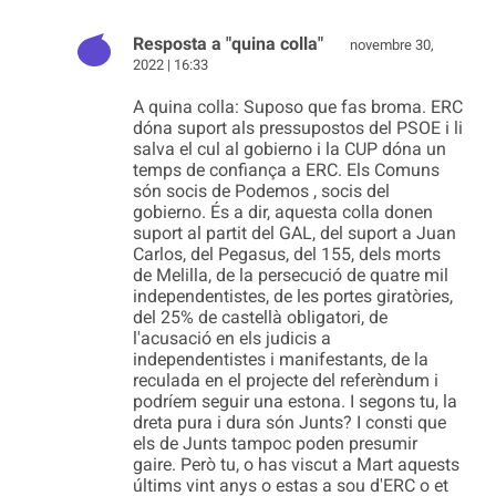
Resposta a "quina colla"
novembre 30,
2022 | 16:33
A quina colla: Suposo que fas broma. ERC
dóna suport als pressupostos del PSOE i li
salva el cul al gobierno i la CUP dóna un
temps de confiança a ERC. Els Comuns
són socis de Podemos , socis del
gobierno. És a dir, aquesta colla donen
suport al partit del GAL, del suport a Juan
Carlos, del Pegasus, del 155, dels morts
de Melilla, de la persecució de quatre mil
independentistes, de les portes giratòries,
del 25% de castellà obligatori, de
l'acusació en els judicis a
independentistes i manifestants, de la
reculada en el projecte del referèndum i
podríem seguir una estona. I segons tu, la
dreta pura i dura són Junts? I consti que
els de Junts tampoc poden presumir
gaire. Però tu, o has viscut a Mart aquests
últims vint anys o estas a sou d'ERC o et