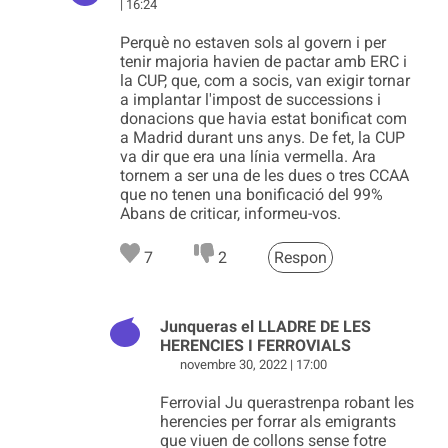
| 16:24
Perquè no estaven sols al govern i per
tenir majoria havien de pactar amb ERC i
la CUP, que, com a socis, van exigir tornar
a implantar l'impost de successions i
donacions que havia estat bonificat com
a Madrid durant uns anys. De fet, la CUP
va dir que era una línia vermella. Ara
tornem a ser una de les dues o tres CCAA
que no tenen una bonificació del 99%
Abans de criticar, informeu-vos.
7
2
Respon
Junqueras el LLADRE DE LES
HERENCIES I FERROVIALS
novembre 30, 2022 | 17:00
Ferrovial Ju querastrenpa robant les
herencies per forrar als emigrants
que viuen de collons sense fotre