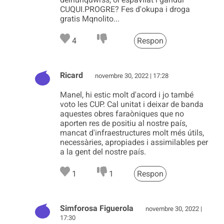
CUQUI.PROGRE? Fes d'okupa i droga
gratis Mqnolito...
4
Respon
Ricard
novembre 30, 2022 | 17:28
Manel, hi estic molt d'acord i jo també
voto les CUP. Cal unitat i deixar de banda
aquestes obres faraòniques que no
aporten res de positiu al nostre país,
mancat d'infraestructures molt més útils,
necessàries, apropiades i assimilables per
a la gent del nostre país.
1
1
Respon
Simforosa Figuerola
novembre 30, 2022 |
17:30