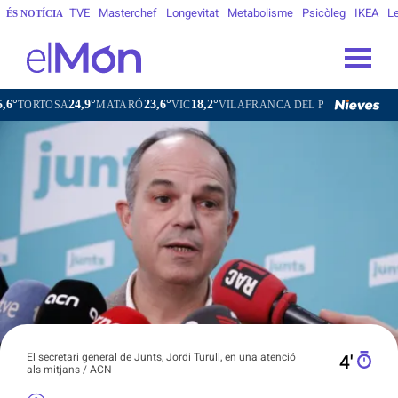
TVE
Masterchef
Longevitat
Metabolisme
Psicòleg
IKEA
Le
ÉS NOTÍCIA
4,9°
23,6°
18,2°
21,6°
MATARÓ
VIC
VILAFRANCA DEL PENEDÈS
VILANOVA I L
El secretari general de Junts, Jordi Turull, en una atenció
4′
als mitjans / ACN