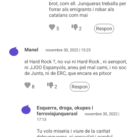
brot, com ell. Junqueras treballa per
forrar als emigrants i robar als
catalans com mai
5
2
Respon
Manel
novembre 30, 2022 | 15:23
el Hard Rock ?, no vui ni Hard Rock , ni aeroport,
ni JJOO Espanyols, aneu pel mal cami, i no soc
de Junts, ni de ERC, que encara es pitxor
8
2
Respon
Esquerra, droga, okupes i
ferroviajunquerasl
novembre 30, 2022 |
17:13
Tu vols miseria i viure de la caritat
delnunquwrss, oi espavilat i gandul