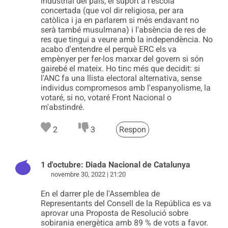
industrial del país, el suport a l'escola
concertada (que vol dir religiosa, per ara
catòlica i ja en parlarem si més endavant no
serà també musulmana) i l'absència de res de
res que tingui a veure amb la independència. No
acabo d'entendre el perquè ERC els va
empènyer per fer-los marxar del govern si són
gairebé el mateix. Ho tinc més que decidit: si
l'ANC fa una llista electoral alternativa, sense
individus compromesos amb l'espanyolisme, la
votaré, si no, votaré Front Nacional o
m'abstindré.
2
3
Respon
1 d'octubre: Diada Nacional de Catalunya
novembre 30, 2022 | 21:20
En el darrer ple de l'Assemblea de
Representants del Consell de la República es va
aprovar una Proposta de Resolució sobre
sobirania energètica amb 89 % de vots a favor.