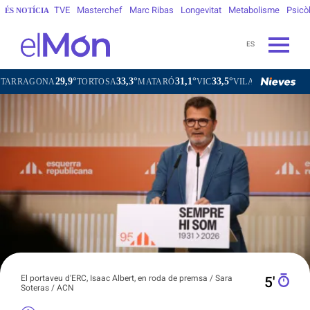
TVE
Masterchef
Marc Ribas
Longevitat
Metabolisme
Psicò
ÉS NOTÍCIA
ES
29,9°
33,3°
31,1°
33,5°
ONA
TORTOSA
MATARÓ
VIC
VILAFRANCA DEL PENEDÈS
El portaveu d'ERC, Isaac Albert, en roda de premsa / Sara
5′
Soteras / ACN