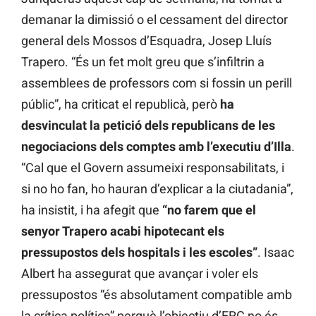
demanar la dimissió o el cessament del director
general dels Mossos d’Esquadra, Josep Lluís
Trapero. “És un fet molt greu que s’infiltrin a
assemblees de professors com si fossin un perill
públic”, ha criticat el republicà, però
ha
desvinculat la petició dels republicans de les
negociacions dels comptes amb l’executiu d’Illa
.
“Cal que el Govern assumeixi responsabilitats, i
si no ho fan, ho hauran d’explicar a la ciutadania”,
ha insistit, i ha afegit que
“no farem que el
senyor Trapero acabi hipotecant els
pressupostos dels hospitals i les escoles”
. Isaac
Albert ha assegurat que avançar i voler els
pressupostos “és absolutament compatible amb
la crítica política” perquè l’objectiu d’ERC no és