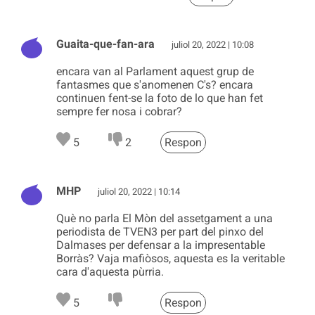
Guaita-que-fan-ara
juliol 20, 2022 | 10:08
encara van al Parlament aquest grup de
fantasmes que s'anomenen C's? encara
continuen fent-se la foto de lo que han fet
sempre fer nosa i cobrar?
5
2
Respon
MHP
juliol 20, 2022 | 10:14
Què no parla El Mòn del assetgament a una
periodista de TVEN3 per part del pinxo del
Dalmases per defensar a la impresentable
Borràs? Vaja mafiòsos, aquesta es la veritable
cara d'aquesta pùrria.
5
Respon