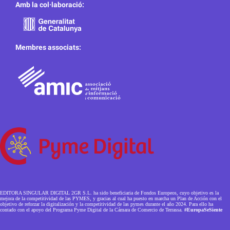
Amb la col·laboració:
Membres associats:
EDITORA SINGULAR DIGITAL 2GR S.L. ha sido beneficiaria de Fondos Europeos, cuyo objetivo es la
mejora de la competitividad de las PYMES, y gracias al cual ha puesto en marcha un Plan de Acción con el
objetivo de reforzar la digitalización y la competitividad de las pymes durante el año 2024. Para ello ha
contado con el apoyo del Programa Pyme Digital de la Cámara de Comercio de Terrassa.
#EuropaSeSiente