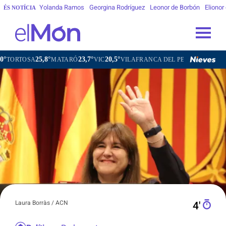
Yolanda Ramos
Georgina Rodríguez
Leonor de Borbón
Elionor
ÉS NOTÍCIA
23,7°
20,5°
21,9°
MATARÓ
VIC
VILAFRANCA DEL PENEDÈS
VILANOVA I LA GE
Laura Borràs / ACN
4′