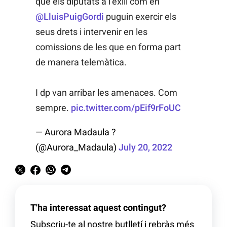
que els diputats a l’exili com en
@LluisPuigGordi
puguin exercir els
seus drets i intervenir en les
comissions de les que en forma part
de manera telemàtica.
I dp van arribar les amenaces. Com
sempre.
pic.twitter.com/pEif9rFoUC
— Aurora Madaula ?
(@Aurora_Madaula)
July 20, 2022
T'ha interessat aquest contingut?
Subscriu-te al nostre butlletí i rebràs més