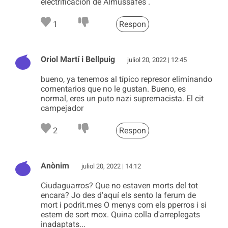
electrificación de Almussafes .
1
Respon
Oriol Martí i Bellpuig
juliol 20, 2022 | 12:45
bueno, ya tenemos al típico represor eliminando
comentarios que no le gustan. Bueno, es
normal, eres un puto nazi supremacista. El cit
campejador
2
Respon
Anònim
juliol 20, 2022 | 14:12
Ciudaguarros? Que no estaven morts del tot
encara? Jo des d'aquí els sento la ferum de
mort i podrit.mes O menys com els pperros i si
estem de sort mox. Quina colla d'arreplegats
inadaptats...