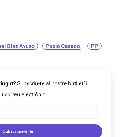
bel Díaz Ayuso
Pablo Casado
PP
tingut?
Subscriu-te al nostre butlletí i
u correu electrònic
Subscriure-m’hi