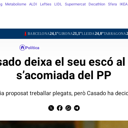
eg
Metabolisme
ALDI
Lefties
LIDL
Supermercat
Decathlon
Sfera
IKEA
24,1°
21,1°
24,0°
26,6°
2
BARCELONA
GIRONA
LLEIDA
TARRAGONA
TORTOSA
Política
ado deixa el seu escó al
s’acomiada del PP
via proposat treballar plegats, però Casado ha decid