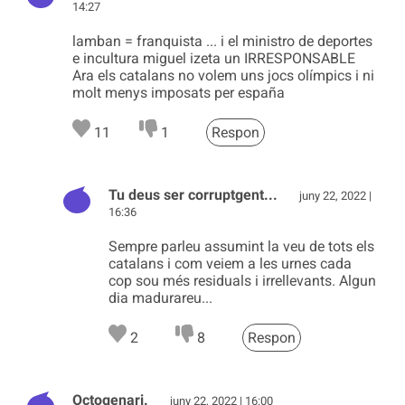
14:27
lamban = franquista ... i el ministro de deportes
e incultura miguel izeta un IRRESPONSABLE
Ara els catalans no volem uns jocs olímpics i ni
molt menys imposats per españa
11
1
Respon
Tu deus ser corruptgent...
juny 22, 2022 |
16:36
Sempre parleu assumint la veu de tots els
catalans i com veiem a les urnes cada
cop sou més residuals i irrellevants. Algun
dia madurareu...
2
8
Respon
Octogenari.
juny 22, 2022 | 16:00