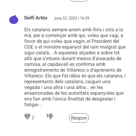
Delfí Artós
juny 22, 2022 | 16:29
Els catalans sempre anem amb lliris i ciris a la
mà, per a començar amb qui, voleu que vagi, a
favor de qui voleu que vagin, el President del
COE o el ministre espanyol del ram malgrat que
sigui català... A aquestes alçades a sobre tot
allò que s'intueix durant mesos d'aixecada de
camisa, al capdavall es confirma amb
enregistraments de Villareco o d'aprenents de
Villareco. Els que fot ràbia és que els catalans, i
representants dels catalans, caiguin una
vegada i una altra i una altra... en les
ensarronades de les autoritats espanyoles que
ens fan amb l'única finalitat de desgastar i
fatigar...
7
Respon