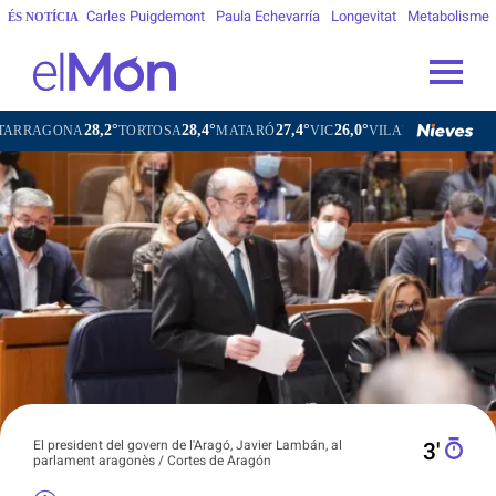
Carles Puigdemont
Paula Echevarría
Longevitat
Metabolisme
ÉS NOTÍCIA
,2°
28,4°
27,4°
26,0°
26,2°
TORTOSA
MATARÓ
VIC
VILAFRANCA DEL PENEDÈS
V
El president del govern de l'Aragó, Javier Lambán, al
3′
parlament aragonès / Cortes de Aragón