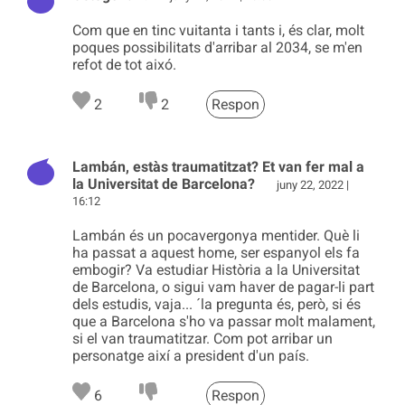
Com que en tinc vuitanta i tants i, és clar, molt
poques possibilitats d'arribar al 2034, se m'en
refot de tot aixó.
2
2
Respon
Lambán, estàs traumatitzat? Et van fer mal a
la Universitat de Barcelona?
juny 22, 2022 |
16:12
Lambán és un pocavergonya mentider. Què li
ha passat a aquest home, ser espanyol els fa
embogir? Va estudiar Història a la Universitat
de Barcelona, o sigui vam haver de pagar-li part
dels estudis, vaja... ´la pregunta és, però, si és
que a Barcelona s'ho va passar molt malament,
si el van traumatitzar. Com pot arribar un
personatge així a president d'un país.
6
Respon