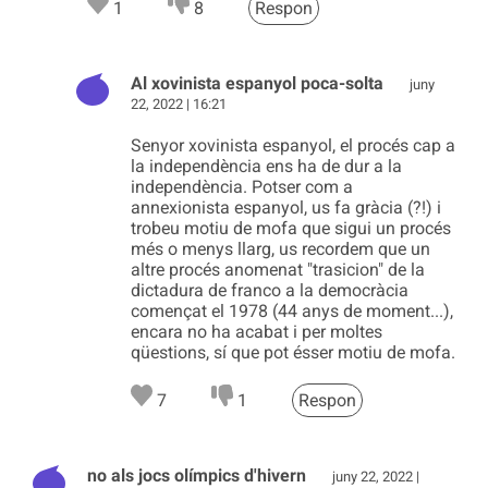
1
8
Respon
Al xovinista espanyol poca-solta
juny
22, 2022 | 16:21
Senyor xovinista espanyol, el procés cap a
la independència ens ha de dur a la
independència. Potser com a
annexionista espanyol, us fa gràcia (?!) i
trobeu motiu de mofa que sigui un procés
més o menys llarg, us recordem que un
altre procés anomenat "trasicion" de la
dictadura de franco a la democràcia
començat el 1978 (44 anys de moment...),
encara no ha acabat i per moltes
qüestions, sí que pot ésser motiu de mofa.
7
1
Respon
no als jocs olímpics d'hivern
juny 22, 2022 |