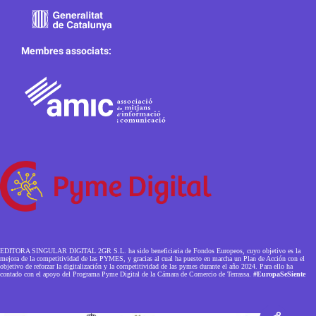
Membres associats:
EDITORA SINGULAR DIGITAL 2GR S.L. ha sido beneficiaria de Fondos Europeos, cuyo objetivo es la
mejora de la competitividad de las PYMES, y gracias al cual ha puesto en marcha un Plan de Acción con el
objetivo de reforzar la digitalización y la competitividad de las pymes durante el año 2024. Para ello ha
contado con el apoyo del Programa Pyme Digital de la Cámara de Comercio de Terrassa.
#EuropaSeSiente