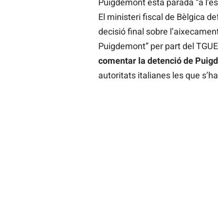
Puigdemont està parada “a l’es
El ministeri fiscal de Bèlgica d
decisió final sobre l’aixecamen
Puigdemont” per part del TGUE.
comentar la detenció de Puigd
autoritats italianes les que s’h