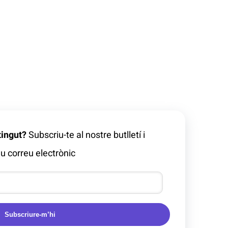
tingut?
Subscriu-te al nostre butlletí i
u correu electrònic
Subscriure-m’hi