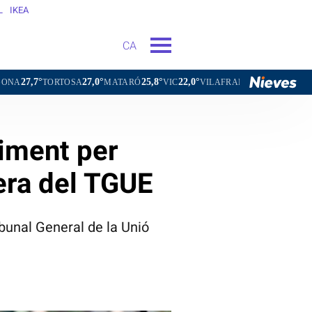
L
IKEA
CA
27,0°
25,8°
22,0°
24,4°
TOSA
MATARÓ
VIC
VILAFRANCA DEL PENEDÈS
VILANOV
diment per
pera del TGUE
ibunal General de la Unió