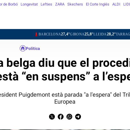
or de Borbó
Longevitat
Lefties
ZARA
Skechers
El Corte Inglés
ALDI
LID
27,4°
25,8°
28,2°
27,7°
BARCELONA
GIRONA
LLEIDA
TARRAGONA
TOR
Política
ia belga diu que el proce
està “en suspens” a l’es
esident Puigdemont està parada "a l'espera" del Tr
Europea