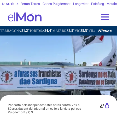
Ferran Torres
Carles Puigdemont
Longevitat
Psicòleg
Metab
ÉS NOTÍCIA
31,2°
34,4°
32,5°
35,5°
ONA
TORTOSA
MATARÓ
VIC
VILAFRANCA DEL PENEDÈS
Pancarta dels independentistes sards contra Vox a
4′
Sàsser, davant del tribunal on es feia la vista pel cas
Puigdemont / Q.S.