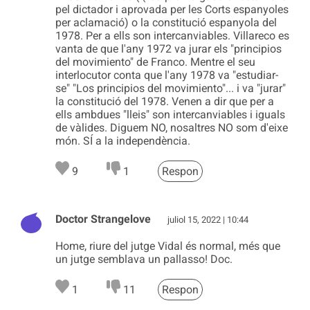
pel dictador i aprovada per les Corts espanyoles
per aclamació) o la constitució espanyola del
1978. Per a ells son intercanviables. Villareco es
vanta de que l'any 1972 va jurar els "principios
del movimiento" de Franco. Mentre el seu
interlocutor conta que l'any 1978 va "estudiar-
se" "Los principios del movimiento"... i va "jurar"
la constitució del 1978. Venen a dir que per a
ells ambdues "lleis" son intercanviables i iguals
de vàlides. Diguem NO, nosaltres NO som d'eixe
món. SÍ a la independència.
9
1
Respon
Doctor Strangelove
juliol 15, 2022 | 10:44
Home, riure del jutge Vidal és normal, més que
un jutge semblava un pallasso! Doc.
1
11
Respon