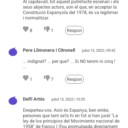
Al capdavall, tot aquest putrefacte escenari i els
seus abjectes actors, son el que, en acceptar la
Constitució Espanyola del 1978, és va legitimar
i normalitzar.
8
1
Respon
Pere Llimonera i Citronell
juliol 15, 2022 | 09:42
... indignat? ... per que? ... Si N0 tenim ni cinq !
...
1
7
Respon
Delfí Artós
juliol 15, 2022 | 10:29
Desperteu-vos. Això és Espanya, ben entès,
persones que tant se'ls hi en fot si han jurat "La
ley de los principios del Movimiento nacional de
1958" de franco ( (fou promulgada directament