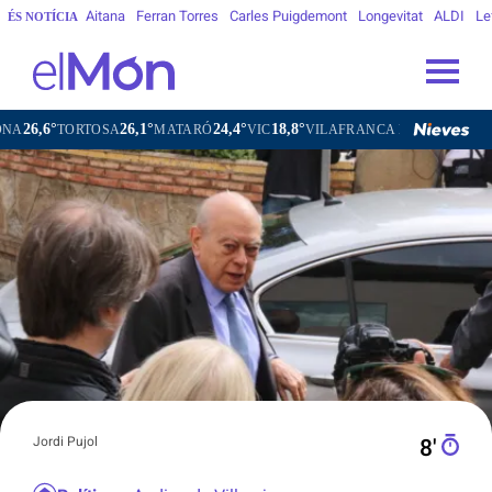
Aitana
Ferran Torres
Carles Puigdemont
Longevitat
ALDI
Le
ÉS NOTÍCIA
26,1°
24,4°
18,8°
21,4°
MATARÓ
VIC
VILAFRANCA DEL PENEDÈS
VILANOVA I 
Jordi Pujol
8′