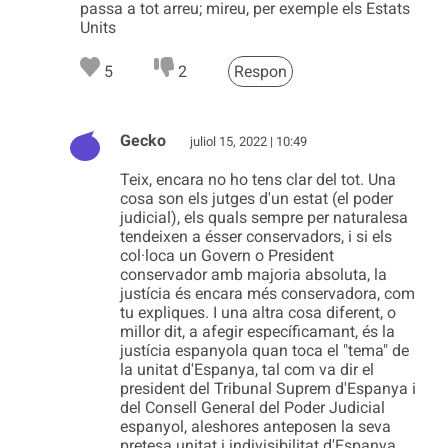
passa a tot arreu; mireu, per exemple els Estats
Units
5
2
Respon
Gecko
juliol 15, 2022 | 10:49
Teix, encara no ho tens clar del tot. Una
cosa son els jutges d'un estat (el poder
judicial), els quals sempre per naturalesa
tendeixen a ésser conservadors, i si els
col·loca un Govern o President
conservador amb majoria absoluta, la
justícia és encara més conservadora, com
tu expliques. I una altra cosa diferent, o
millor dit, a afegir específicamant, és la
justícia espanyola quan toca el "tema" de
la unitat d'Espanya, tal com va dir el
president del Tribunal Suprem d'Espanya i
del Consell General del Poder Judicial
espanyol, aleshores anteposen la seva
pretesa unitat i indivisibilitat d'Espanya,