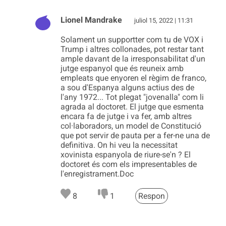
Lionel Mandrake
juliol 15, 2022 | 11:31
Solament un supportter com tu de VOX i
Trump i altres collonades, pot restar tant
ample davant de la irresponsabilitat d'un
jutge espanyol que és reuneix amb
empleats que enyoren el règim de franco,
a sou d'Espanya alguns actius des de
l'any 1972... Tot plegat "jovenalla" com li
agrada al doctoret. El jutge que esmenta
encara fa de jutge i va fer, amb altres
col·laboradors, un model de Constitució
que pot servir de pauta per a fer-ne una de
definitiva. On hi veu la necessitat
xovinista espanyola de riure-se'n ? El
doctoret és com els impresentables de
l'enregistrament.Doc
8
1
Respon