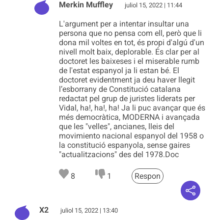
Merkin Muffley
juliol 15, 2022 | 11:44
L'argument per a intentar insultar una
persona que no pensa com ell, però que li
dona mil voltes en tot, és propi d'algú d'un
nivell molt baix, deplorable. És clar per al
doctoret les baixeses i el miserable rumb
de l'estat espanyol ja li estan bé. El
doctoret evidentment ja deu haver llegit
l’esborrany de Constitució catalana
redactat pel grup de juristes liderats per
Vidal, ha!, ha!, ha! Ja li puc avançar que és
més democràtica, MODERNA i avançada
que les "velles", ancianes, lleis del
movimiento nacional espanyol del 1958 o
la constitució espanyola, sense gaires
"actualitzacions" des del 1978.Doc
8
1
Respon
X2
juliol 15, 2022 | 13:40