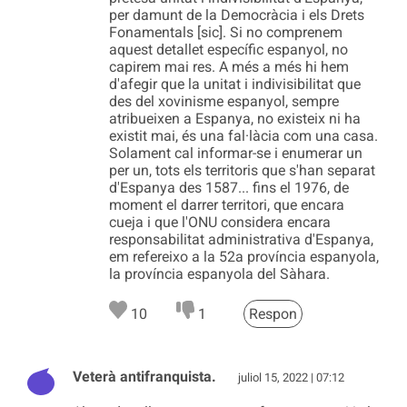
per damunt de la Democràcia i els Drets
Fonamentals [sic]. Si no comprenem
aquest detallet específic espanyol, no
capirem mai res. A més a més hi hem
d'afegir que la unitat i indivisibilitat que
des del xovinisme espanyol, sempre
atribueixen a Espanya, no existeix ni ha
existit mai, és una fal·làcia com una casa.
Solament cal informar-se i enumerar un
per un, tots els territoris que s'han separat
d'Espanya des 1587... fins el 1976, de
moment el darrer territori, que encara
cueja i que l'ONU considera encara
responsabilitat administrativa d'Espanya,
em refereixo a la 52a província espanyola,
la província espanyola del Sàhara.
10
1
Respon
Veterà antifranquista.
juliol 15, 2022 | 07:12