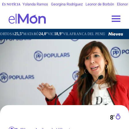
Yolanda Ramos
Georgina Rodríguez
Leonor de Borbón
Elionor
ÉS NOTÍCIA
24,0°
18,9°
22,3°
TARÓ
VIC
VILAFRANCA DEL PENEDÈS
VILANOVA I LA GELTR
8′