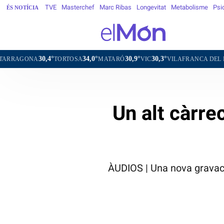
TVE
Masterchef
Marc Ribas
Longevitat
Metabolisme
Psi
ÉS NOTÍCIA
4°
34,0°
30,9°
30,3°
31,0°
TORTOSA
MATARÓ
VIC
VILAFRANCA DEL PENEDÈS
VI
Un alt càrrec
ÀUDIOS | Una nova gravaci