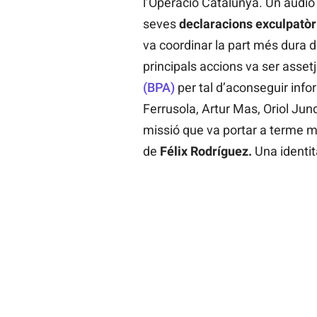
l’Operació Catalunya. Un àudio 
seves
declaracions exculpatò
va coordinar la part més dura 
principals accions va ser assetj
(BPA)
per tal d’aconseguir inf
Ferrusola, Artur Mas, Oriol Jun
missió que va portar a terme m
de
Félix Rodríguez.
Una identit