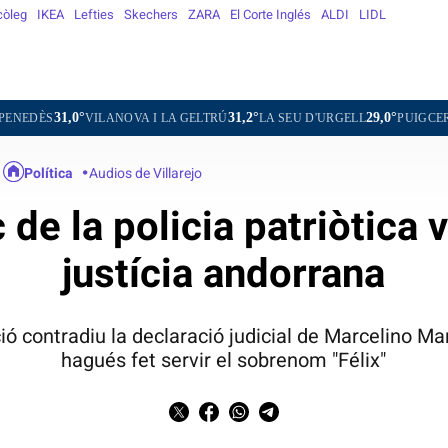
còleg
IKEA
Lefties
Skechers
ZARA
El Corte Inglés
ALDI
LIDL
31,2°
29,0°
20,4°
LANOVA I LA GELTRÚ
LA SEU D'URGELL
PUIGCERDÀ
FIGUER
Política
Audios de Villarejo
 de la policia patriòtica 
justícia andorrana
ó contradiu la declaració judicial de Marcelino Mar
hagués fet servir el sobrenom "Félix"