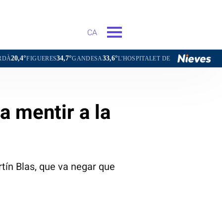
CA
34,7°
33,6°
31,5°
ES
GANDESA
L'HOSPITALET DE LLOBREGAT
SANT CARLES D
va mentir a la
tín Blas, que va negar que