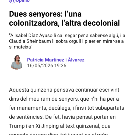
Opinió
Dues senyores: l’una
colonitzadora, l’altra decolonial
"A Isabel Díaz Ayuso li cal negar per a saber-se algú, i a
Claudia Sheinbaum li sobra orgull i plaer en mirar-se a
si mateixa"
Patrícia Martínez i Àlvarez
16/05/2026 19:36
Aquesta quinzena pensava continuar escrivint
dins del meu ram de senyors, que n’hi ha per a
fer manaments, decàlegs, i fins i tot subapartats
de sentències. De fet, havia pensat portar en
Trump i en Xi Jinping al text quinzenal, que
aquests darrers dies, tot jugant-se el món,