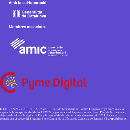
Amb la col·laboració:
Membres associats:
EDITORA SINGULAR DIGITAL 2GR S.L. ha sido beneficiaria de Fondos Europeos, cuyo objetivo es la
mejora de la competitividad de las PYMES, y gracias al cual ha puesto en marcha un Plan de Acción con el
objetivo de reforzar la digitalización y la competitividad de las pymes durante el año 2024. Para ello ha
contado con el apoyo del Programa Pyme Digital de la Cámara de Comercio de Terrassa.
#EuropaSeSiente