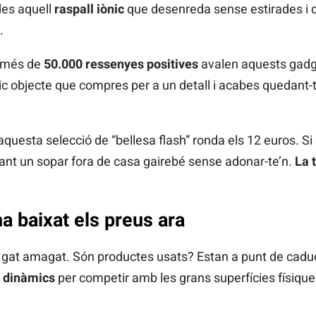
des aquell
raspall iònic
que desenreda sense estirades i 
.
: més de
50.000 ressenyes positives
avalen aquests gadg
ic objecte que compres per a un detall i acabes quedant-te
 aquesta selecció de “bellesa flash” ronda els 12 euros. S
lviant un sopar fora de casa gairebé sense adonar-te’n.
La 
ha baixat els preus ara
a gat amagat. Són productes usats? Estan a punt de cad
 dinàmics
per competir amb les grans superfícies físique