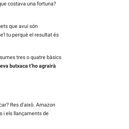
que costava una fortuna?
ets que avui són
’l tu perquè el resultat és
i sumes tres o quatre bàsics
teva butxaca t’ho agrairà
ucar? Res d’això. Amazon
s i els llançaments de