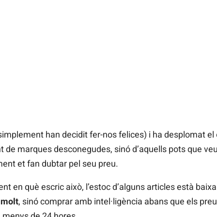
 simplement han decidit fer-nos felices) i ha desplomat el
t de marques desconegudes, sinó d’aquells pots que veu
ent et fan dubtar pel seu preu.
nt en què escric això, l’estoc d’alguns articles està baixa
 molt
, sinó comprar amb intel·ligència abans que els preus
en menys de 24 hores.