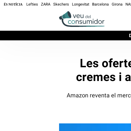
Lefties
ZARA
Skechers
Longevitat
Barcelona
Girona
NA
ÉS NOTÍCIA
Les ofert
cremes i a
Amazon reventa el mercat