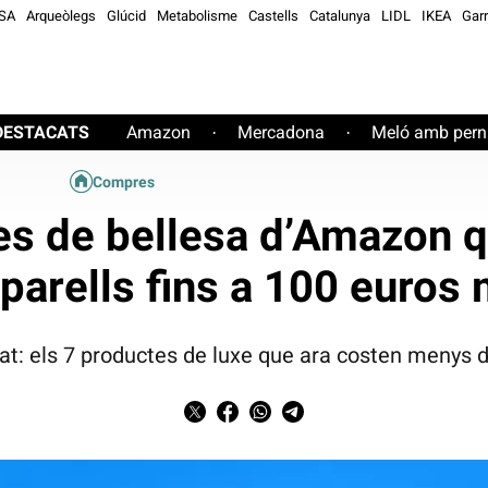
SA
Arqueòlegs
Glúcid
Metabolisme
Castells
Catalunya
LIDL
IKEA
Garr
DESTACATS
Amazon
Mercadona
Meló amb perni
·
·
Compres
es de bellesa d’Amazon 
parells fins a 100 euros
: els 7 productes de luxe que ara costen menys d