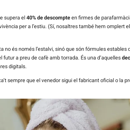
ue supera el
40% de descompte
en firmes de parafarmàcia
ivència per a l’estiu. (Sí, nosaltres també hem omplert el
rta no és només l’estalvi, sinó que són fórmules estable
del futur a preu de cafè amb torrada. És una d’aquelles
dec
es digitals.
xa’t sempre que el venedor sigui el fabricant oficial o la 