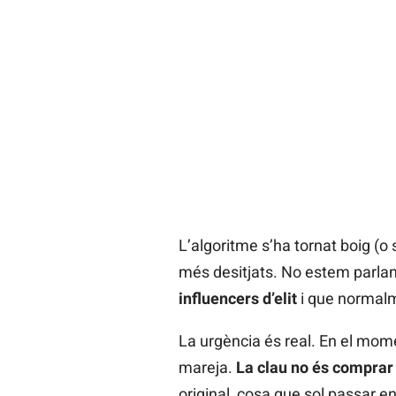
L’algoritme s’ha tornat boig (o
més desitjats. No estem parlan
influencers d’elit
i que normalm
La urgència és real. En el mome
mareja.
La clau no és comprar
original, cosa que sol passar 