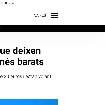
af
Europa
CA
ES
l
que deixen
 més barats
e 20 euros i estan volant