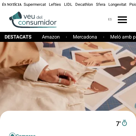
Supermercat
Lefties
LIDL
Decathlon
Sfera
Longevitat
Psi
ÉS NOTÍCIA
ES
DESTACATS
Amazon
Mercadona
Meló amb pe
·
·
7′