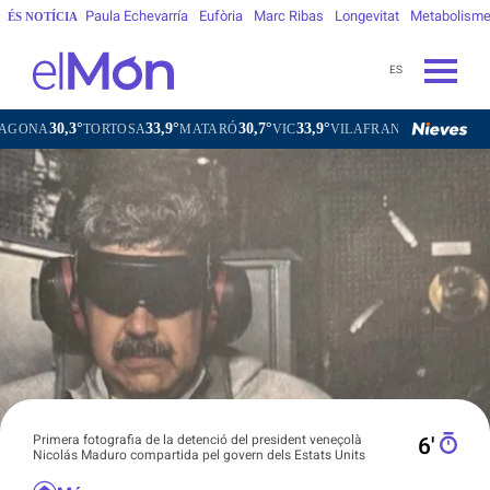
Paula Echevarría
Eufòria
Marc Ribas
Longevitat
Metabolism
ÉS NOTÍCIA
ES
33,9°
30,7°
33,9°
30,5°
RTOSA
MATARÓ
VIC
VILAFRANCA DEL PENEDÈS
VILANO
Primera fotografia de la detenció del president veneçolà
6′
Nicolás Maduro compartida pel govern dels Estats Units