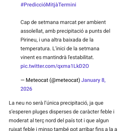
#PrediccióMitjàTermini
Cap de setmana marcat per ambient
assolellat, amb precipitació a punts del
Pirineu, i una altra baixada de la
temperatura. L'inici de la setmana
vinent es mantindrà l'estabilitat.
pic.twitter.com/qxma1LkD2O
— Meteocat (@meteocat)
January 8,
2026
La neu no serà l’única precipitació, ja que
s’esperen pluges disperses de caràcter feble i
moderat al terç nord del país tot i que algun
ruixat feble i minso també pot arribar fins a la a