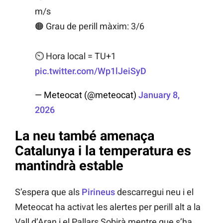
m/s
🟠 Grau de perill màxim: 3/6
⏲️ Hora local = TU+1
pic.twitter.com/Wp1lJeiSyD
— Meteocat (@meteocat)
January 8,
2026
La neu també amenaça
Catalunya i la temperatura es
mantindrà estable
S’espera que als
Pirineus
descarregui neu i el
Meteocat ha activat les alertes per perill alt a la
Vall d’Aran i el Pallars Sobirà mentre que s’ha