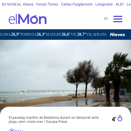
Aitana
Ferran Torres
Carles Puigdemont
Longevitat
ALDI
Le
ÉS NOTÍCIA
ES
6,9°
26,3°
26,6°
20,7°
23,2°
TORTOSA
MATARÓ
VIC
VILAFRANCA DEL PENEDÈS
El passeig marítim de Badalona durant un temporal amb
4′
pluja, vent i mala mar / Europa Press