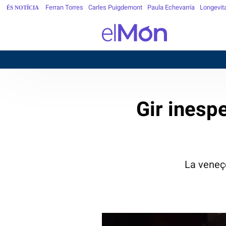
Ferran Torres
Carles Puigdemont
Paula Echevarría
Longevit
ÉS NOTÍCIA
Gir inespe
La veneç