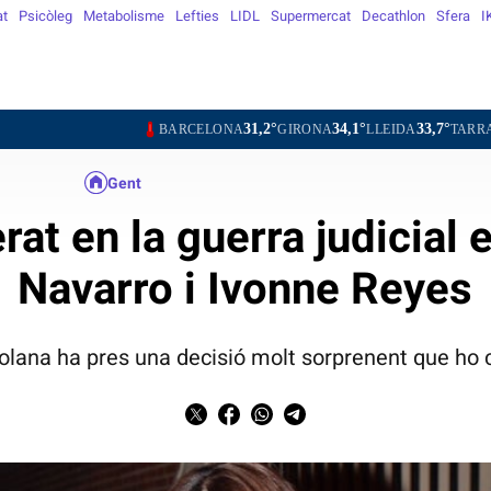
at
Psicòleg
Metabolisme
Lefties
LIDL
Supermercat
Decathlon
Sfera
I
31,2°
34,1°
33,7°
30,4°
BARCELONA
GIRONA
LLEIDA
TARRAGONA
TO
Gent
rat en la guerra judicial
Navarro i Ivonne Reyes
olana ha pres una decisió molt sorprenent que ho c